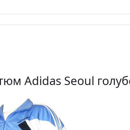
й
юм Adidas Seoul голу