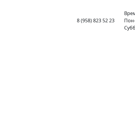
Врем
8 (958) 823 52 23
Пон-
Субб