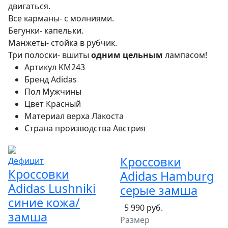
двигаться.
Все карманы- с молниями.
Бегунки- капельки.
Манжеты- стойка в рубчик.
Три полоски- вшиты
одним
цельным
лампасом!
Артикул
KM243
Бренд
Adidas
Пол
Мужчины
Цвет
Красный
Материал верха
Лакоста
Страна производства
Австрия
Кроссовки
Дефицит
Кроссовки
Adidas Hamburg
Adidas Lushniki
серые замша
синие кожа/
5 990 руб.
замша
Размер