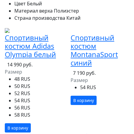
Цвет
Белый
Материал верха
Полиэстер
Страна производства
Китай
Спортивный
Спортивный
костюм Adidas
костюм
Olympia белый
MontanaSport
синий
14 990 руб.
Размер
7 190 руб.
48 RUS
Размер
50 RUS
54 RUS
52 RUS
54 RUS
В корзину
56 RUS
58 RUS
В корзину