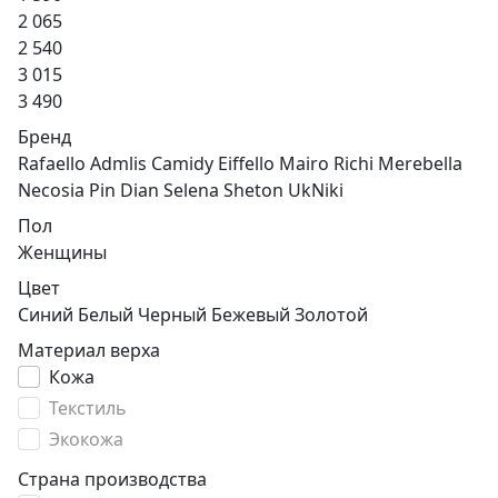
2 065
2 540
3 015
3 490
Бренд
Rafaello
Admlis
Camidy
Eiffello
Mairo Richi
Merebella
Necosia
Pin Dian
Selena
Sheton
UkNiki
Пол
Женщины
Цвет
Синий
Белый
Черный
Бежевый
Золотой
Материал верха
Кожа
Текстиль
Экокожа
Страна производства