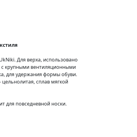
екстиля
kNiki. Для верха, использовано
й- с крупными вентиляционными
ка, для удержания формы обуви.
 цельнолитая, сплав мягкой
ит для повседневной носки.