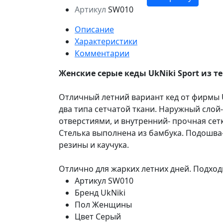
Артикул
SW010
Описание
Характеристики
Комментарии
Женские серые кеды UkNiki
Sport из т
Отличный летний вариант кед от фирмы U
два типа сетчатой ткани. Наружный сло
отверстиями, и внутренний- прочная сет
Стелька выполнена из бамбука. Подошва-
резины и каучука.
Отлично для жарких летних дней. Подход
Артикул
SW010
Бренд
UkNiki
Пол
Женщины
Цвет
Серый