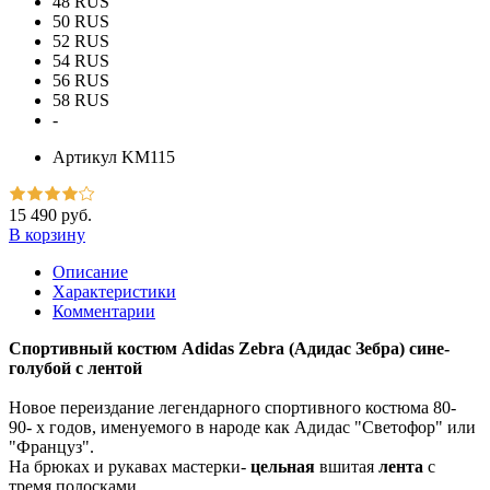
48 RUS
50 RUS
52 RUS
54 RUS
56 RUS
58 RUS
-
Артикул
KM115
15 490 руб.
В корзину
Описание
Характеристики
Комментарии
Спортивный костюм Adidas Zebra (Адидас Зебра) сине-
голубой с лентой
Новое переиздание легендарного спортивного костюма 80-
90- х годов, именуемого в народе как Адидас "Светофор" или
"Француз".
На брюках и рукавах мастерки-
цельная
вшитая
лента
с
тремя полосками.