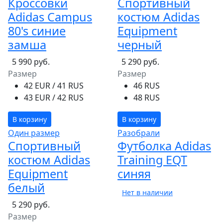
Кроссовки
Спортивный
Adidas Campus
костюм Adidas
80's синие
Equipment
замша
черный
5 990 руб.
5 290 руб.
Размер
Размер
42 EUR / 41 RUS
46 RUS
43 EUR / 42 RUS
48 RUS
В корзину
В корзину
Один размер
Разобрали
Спортивный
Футболка Adidas
костюм Adidas
Training EQT
Equipment
синяя
белый
Нет в наличии
5 290 руб.
Размер