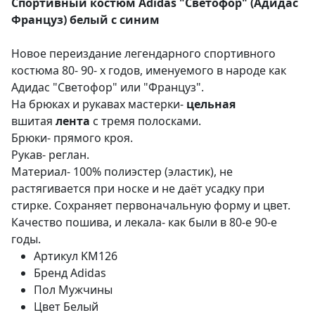
Спортивный костюм Adidas "Светофор" (Адидас
Француз) белый с синим
Новое переиздание легендарного спортивного
костюма 80- 90- х годов, именуемого в народе как
Адидас "Светофор" или "Француз".
На брюках и рукавах мастерки-
цельная
вшитая
лента
с тремя полосками.
Брюки- прямого кроя.
Рукав- реглан.
Материал- 100% полиэстер (эластик), не
растягивается при носке и не даёт усадку при
стирке. Сохраняет первоначальную форму и цвет.
Качество пошива, и лекала- как были в 80-е 90-е
годы.
Артикул
KM126
Бренд
Adidas
Пол
Мужчины
Цвет
Белый