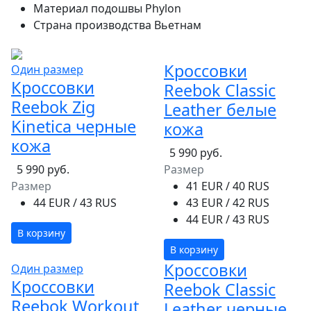
Материал подошвы
Phylon
Страна производства
Вьетнам
Кроссовки
Один размер
Кроссовки
Reebok Classic
Reebok Zig
Leather белые
Kinetica черные
кожа
кожа
5 990 руб.
5 990 руб.
Размер
Размер
41 EUR / 40 RUS
44 EUR / 43 RUS
43 EUR / 42 RUS
44 EUR / 43 RUS
В корзину
В корзину
Кроссовки
Один размер
Кроссовки
Reebok Classic
Reebok Workout
Leather черные