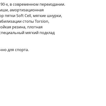
 90-х, в современном переиздании.
амши, амортизационная
пятки Soft Cell, мягкие шнурки,
абилизации стопы Torsion,
тойкая резина, плотная
 специальный мягкий подклад
чно для спорта.