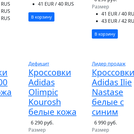
0 RUS
41 EUR / 40 RUS
Размер
1 RUS
41 EUR / 40 R
В корзину
4 RUS
43 EUR / 42 R
В корзину
Дефицит
Лидер продаж
ки
Кроссовки
Кроссовк
00
Adidas
Adidas Ilie
ожа
Olimpic
Nastase
Kourosh
белые с
белые кожа
синим
6 290 руб.
6 990 руб.
Размер
Размер