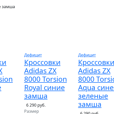
е замша
Дефицит
Дефицит
ки
Кроссовки
Кроссовк
X
Adidas ZX
Adidas ZX
sion
8000 Torsion
8000 Torsi
е
Royal синие
Aqua сине
замша
зеленые
замша
6 290 руб.
Размер
6 290 руб.