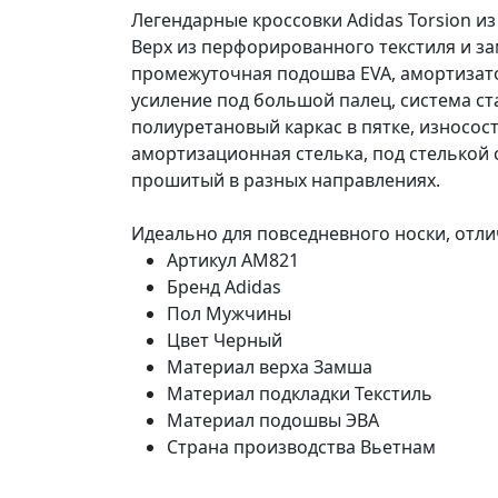
Легендарные кроссовки Adidas Torsion из
Верх из перфорированного текстиля и з
промежуточная подошва EVA, амортизатор 
усиление под большой палец, система ст
полиуретановый каркас в пятке, износос
амортизационная стелька, под стелькой
прошитый в разных направлениях.
Идеально для повседневного носки, отли
Артикул
AM821
Бренд
Adidas
Пол
Мужчины
Цвет
Черный
Материал верха
Замша
Материал подкладки
Текстиль
Материал подошвы
ЭВА
Страна производства
Вьетнам