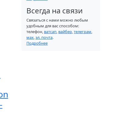
Всегда на связи
Связаться с нами можно любым
удобным для вас способом:
телефон,
ватсап
,
вайбер
,
телеграм
,
мах
,
эл. почта
.
Подробнее
и
on
-