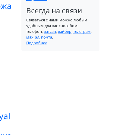
ожа
Всегда на связи
Связаться с нами можно любым
удобным для вас способом:
телефон,
ватсап
,
вайбер
,
телеграм
,
мах
,
эл. почта
.
Подробнее
и
yal