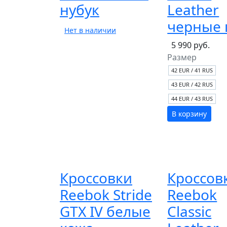
нубук
Leather
черные 
Нет в наличии
5 990 руб.
Размер
42 EUR / 41 RUS
43 EUR / 42 RUS
44 EUR / 43 RUS
В корзину
Кроссовки
Кроссов
Reebok Stride
Reebok
GTX IV белые
Classic