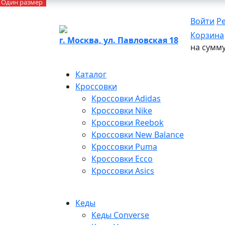
Разобрали
Дефицит
Один размер
Дефицит
Разобрали
Один размер
Войти
Р
Корзина
г. Москва, ул. Павловская 18
на сумм
Каталог
Кроссовки
Кроссовки Adidas
Кроссовки Nike
Кроссовки Reebok
Кроссовки New Balance
Кроссовки Puma
Кроссовки Ecco
Кроссовки Asics
Кеды
Кеды Converse