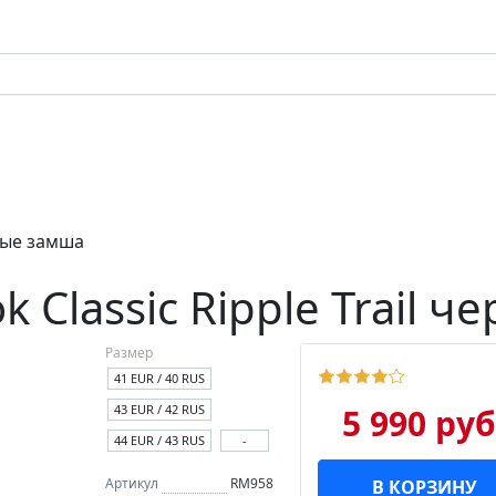
рные замша
 Classic Ripple Trail 
Размер
41 EUR / 40 RUS
43 EUR / 42 RUS
5 990 руб
44 EUR / 43 RUS
-
Артикул
RM958
В КОРЗИНУ